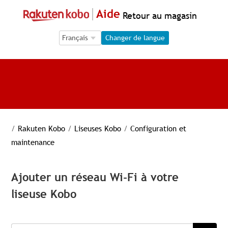
Aide
Retour au magasin
Language Selection
Language Selection
Changer de langue
/
Rakuten Kobo
/
Liseuses Kobo
/
Configuration et
maintenance
Ajouter un réseau Wi-Fi à votre
liseuse Kobo