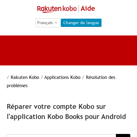
Aide
Language Selection
Language Selection
Changer de langue
/
Rakuten Kobo
/
Applications Kobo
/
Résolution des
problèmes
Réparer votre compte Kobo sur
l'application Kobo Books pour Android