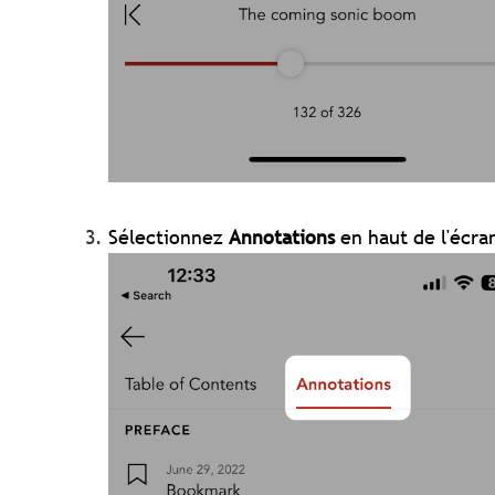
Sélectionnez
Annotations
en haut de l'écra