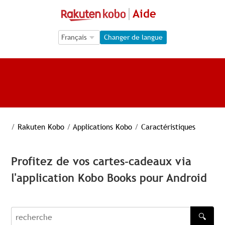
Aide
Language Selection
Language Selection
Changer de langue
/
Rakuten Kobo
/
Applications Kobo
/
Caractéristiques
Profitez de vos cartes-cadeaux via
l'application Kobo Books pour Android
🔍
recherche