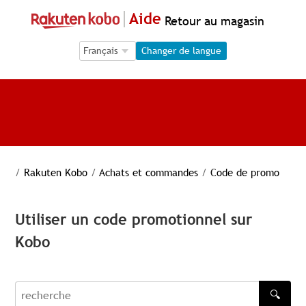
Aide
Retour au magasin
Language Selection
Language Selection
Changer de langue
/
Rakuten Kobo
/
Achats et commandes
/
Code de promo
Utiliser un code promotionnel sur
Kobo
🔍
recherche