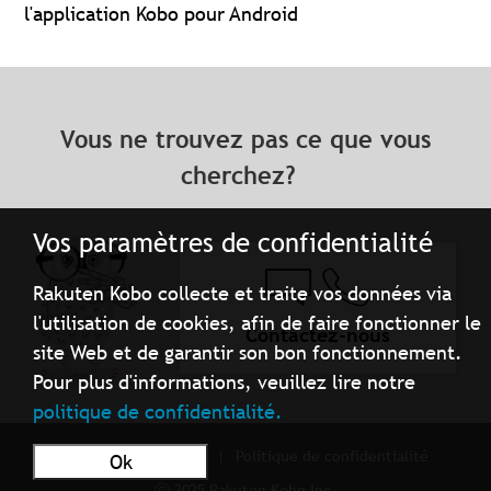
l'application Kobo pour Android
Vous ne trouvez pas ce que vous
cherchez?
Vos paramètres de confidentialité
Rakuten Kobo collecte et traite vos données via
l'utilisation de cookies, afin de faire fonctionner le
Contactez-nous
site Web et de garantir son bon fonctionnement.
Pour plus d'informations, veuillez lire notre
politique de confidentialité.
Conditions d'utilisation
Politique de confidentialité
Ok
ⓒ 2025 Rakuten Kobo Inc.