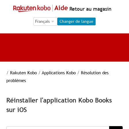
Aide
Retour au magasin
Language Selection
Language Selection
Changer de langue
/
Rakuten Kobo
/
Applications Kobo
/
Résolution des
problèmes
Réinstaller l'application Kobo Books
sur iOS