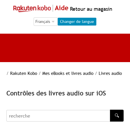
Aide
Retour au magasin
Language Selection
Language Selection
Changer de langue
/
Rakuten Kobo
/
Mes eBooks et livres audio
/
Livres audio
Contrôles des livres audio sur iOS
🔍
recherche