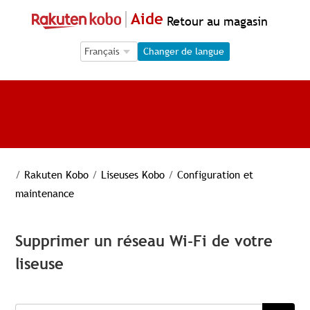
Aide
Retour au magasin
Language Selection
Language Selection
Changer de langue
/
Rakuten Kobo
/
Liseuses Kobo
/
Configuration et
maintenance
Supprimer un réseau Wi-Fi de votre
liseuse