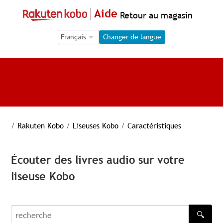
Aide
Retour au magasin
Language Selection
Language Selection
Changer de langue
/
Rakuten Kobo
/
Liseuses Kobo
/
Caractéristiques
Écouter des livres audio sur votre
liseuse Kobo
🔍
recherche