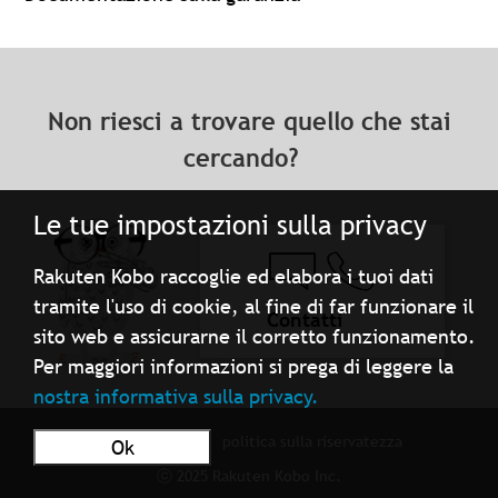
Non riesci a trovare quello che stai
cercando?
Le tue impostazioni sulla privacy
Rakuten Kobo raccoglie ed elabora i tuoi dati
tramite l'uso di cookie, al fine di far funzionare il
Contatti
sito web e assicurarne il corretto funzionamento.
Per maggiori informazioni si prega di leggere la
nostra informativa sulla privacy.
Condizioni d'uso
politica sulla riservatezza
Ok
ⓒ 2025 Rakuten Kobo Inc.