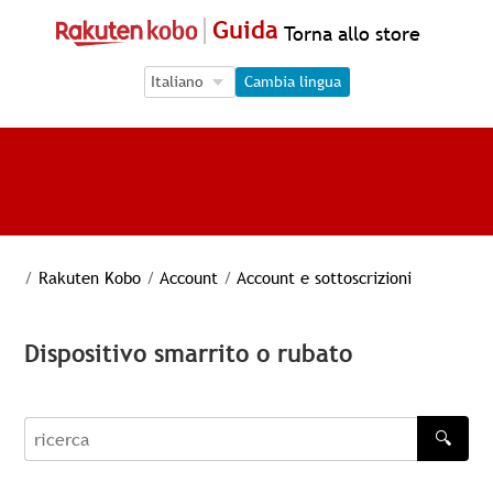
Guida
Torna allo store
Language Selection
Language Selection
Cambia lingua
/
Rakuten Kobo
/
Account
/
Account e sottoscrizioni
Dispositivo smarrito o rubato
🔍
recherche