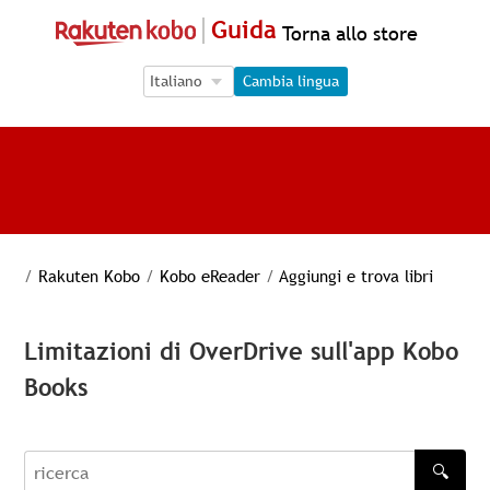
Guida
Torna allo store
Language Selection
Language Selection
Cambia lingua
/
Rakuten Kobo
/
Kobo eReader
/
Aggiungi e trova libri
Limitazioni di OverDrive sull'app Kobo
Books
🔍
recherche