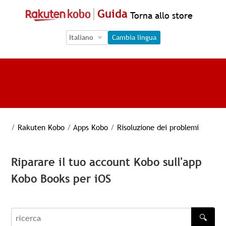
Guida
Torna allo store
Language Selection
Language Selection
Cambia lingua
/
Rakuten Kobo
/
Apps Kobo
/
Risoluzione dei problemi
Riparare il tuo account Kobo sull'app
Kobo Books per iOS
🔍
recherche