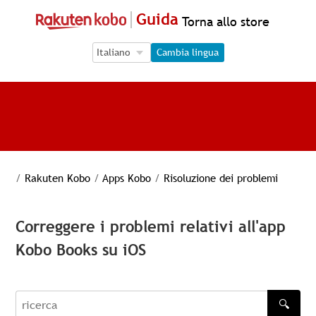
Guida
Torna allo store
Language Selection
Language Selection
Cambia lingua
/
Rakuten Kobo
/
Apps Kobo
/
Risoluzione dei problemi
Correggere i problemi relativi all'app
Kobo Books su iOS
🔍
recherche