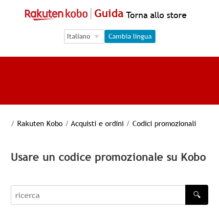
Guida
Torna allo store
Language Selection
Language Selection
Cambia lingua
/
Rakuten Kobo
/
Acquisti e ordini
/
Codici promozionali
Usare un codice promozionale su Kobo
🔍
recherche