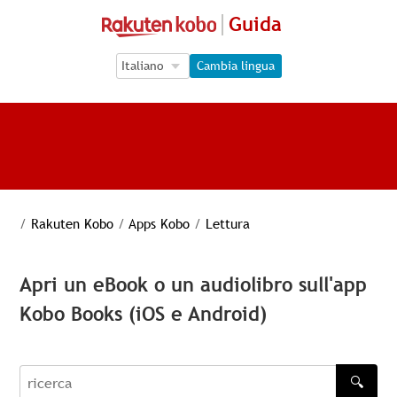
Guida
Language Selection
Language Selection
Cambia lingua
/
Rakuten Kobo
/
Apps Kobo
/
Lettura
Apri un eBook o un audiolibro sull'app
Kobo Books (iOS e Android)
🔍
recherche