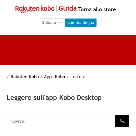
Guida
Torna allo store
Language Selection
Language Selection
Cambia lingua
/
Rakuten Kobo
/
Apps Kobo
/
Lettura
Leggere sull'app Kobo Desktop
🔍
recherche