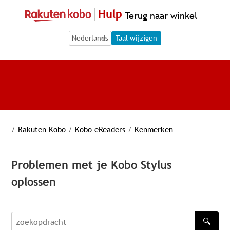
Hulp
Terug naar winkel
Language Selection
Language Selection
Taal wijzigen
/
Rakuten Kobo
/
Kobo eReaders
/
Kenmerken
Problemen met je Kobo Stylus
oplossen
🔍
zoekopdracht