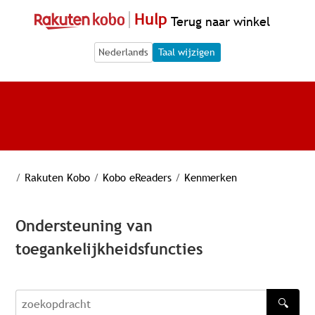
Hulp
Terug naar winkel
Language Selection
Language Selection
Taal wijzigen
/
Rakuten Kobo
/
Kobo eReaders
/
Kenmerken
Ondersteuning van
toegankelijkheidsfuncties
🔍
zoekopdracht