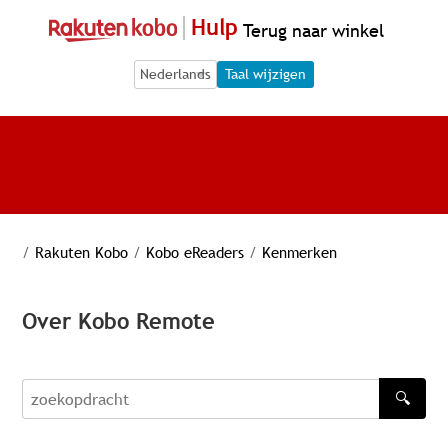
Hulp
Terug naar winkel
Language Selection
Language Selection
Taal wijzigen
/
Rakuten Kobo
/
Kobo eReaders
/
Kenmerken
Over Kobo Remote
🔍
zoekopdracht