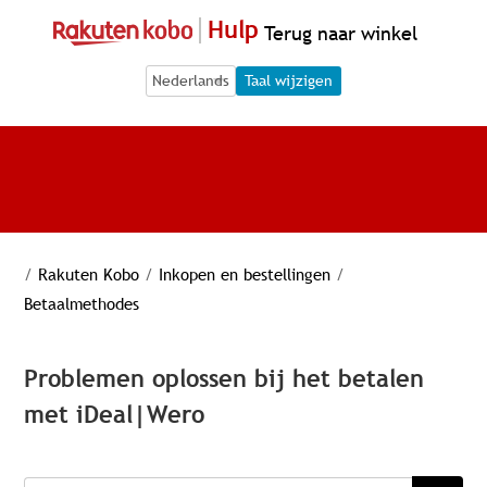
Hulp
Terug naar winkel
Language Selection
Language Selection
Taal wijzigen
/
Rakuten Kobo
/
Inkopen en bestellingen
/
Betaalmethodes
Problemen oplossen bij het betalen
met iDeal|Wero