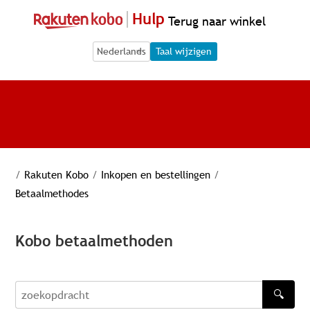
Hulp
Terug naar winkel
Language Selection
Language Selection
Taal wijzigen
/
Rakuten Kobo
/
Inkopen en bestellingen
/
Betaalmethodes
Kobo betaalmethoden
🔍
zoekopdracht