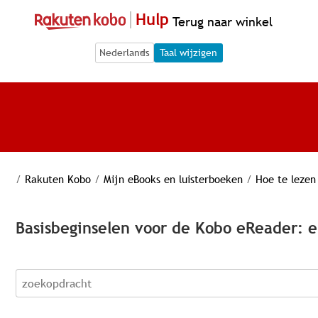
Hulp
Terug naar winkel
Language Selection
Language Selection
Taal wijzigen
/
Rakuten Kobo
/
Mijn eBooks en luisterboeken
/
Hoe te lezen
Basisbeginselen voor de Kobo eReader: 
zoekopdracht