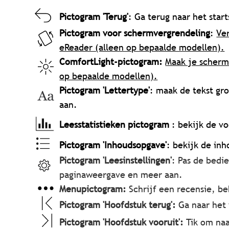
Pictogram 'Terug'
: Ga terug naar het star
Pictogram voor schermvergrendeling
:
Ve
eReader (alleen op bepaalde modellen).
ComfortLight-pictogram:
Maak je scherm
op bepaalde modellen).
Pictogram 'Lettertype'
: maak de tekst gro
aan.
Leesstatistieken pictogram
: bekijk de v
Pictogram 'Inhoudsopgave'
: bekijk de in
Pictogram 'Leesinstellingen'
: Pas de bedi
paginaweergave en meer aan.
Menupictogram:
Schrijf een recensie, be
Pictogram 'Hoofdstuk terug':
Ga naar het 
Pictogram 'Hoofdstuk vooruit':
Tik om naa