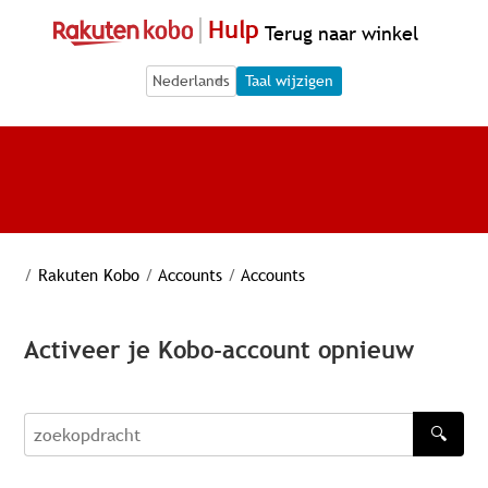
Hulp
Terug naar winkel
Language Selection
Language Selection
Taal wijzigen
/
Rakuten Kobo
/
Accounts
/
Accounts
Activeer je Kobo-account opnieuw
🔍
zoekopdracht