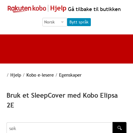
Hjelp
Gå tilbake til butikken
Language Selection
Language Selection
Bytt språk
/
Hjelp
/
Kobo e-lesere
/
Egenskaper
Bruk et SleepCover med Kobo Elipsa
2E
🔍
søk