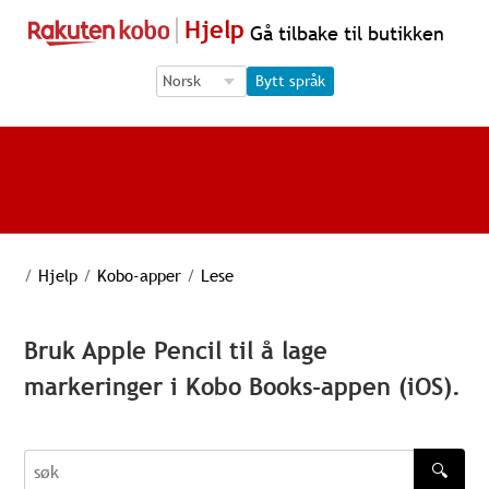
Hjelp
Gå tilbake til butikken
Language Selection
Language Selection
Bytt språk
/
Hjelp
/
Kobo-apper
/
Lese
Bruk Apple Pencil til å lage
markeringer i Kobo Books-appen (iOS).
🔍
søk