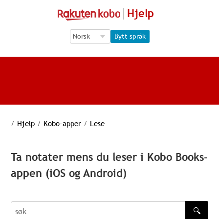
Hjelp
Language Selection
Language Selection
Bytt språk
/
Hjelp
/
Kobo-apper
/
Lese
Ta notater mens du leser i Kobo Books-
appen (iOS og Android)
🔍
søk