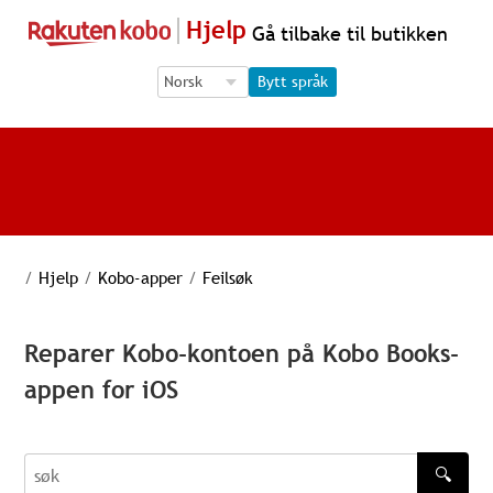
Hjelp
Gå tilbake til butikken
Language Selection
Language Selection
Bytt språk
/
Hjelp
/
Kobo-apper
/
Feilsøk
Reparer Kobo-kontoen på Kobo Books-
appen for iOS
🔍
søk