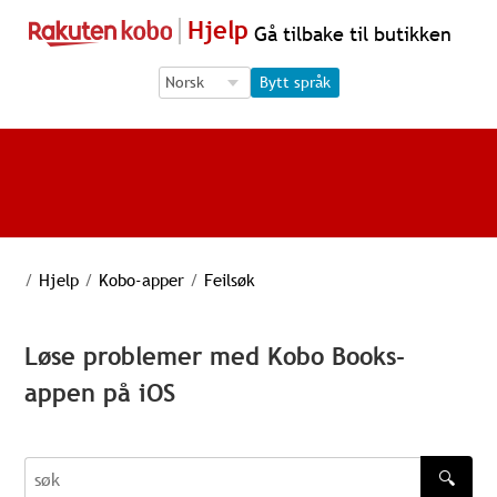
Hjelp
Gå tilbake til butikken
Language Selection
Language Selection
Bytt språk
/
Hjelp
/
Kobo-apper
/
Feilsøk
Løse problemer med Kobo Books-
appen på iOS
🔍
søk