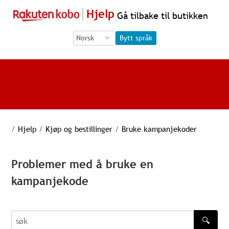
Hjelp
Gå tilbake til butikken
Language Selection
Language Selection
Bytt språk
/
Hjelp
/
Kjøp og bestillinger
/
Bruke kampanjekoder
Problemer med å bruke en
kampanjekode
🔍
søk