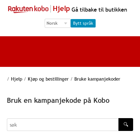
Hjelp
Gå tilbake til butikken
Language Selection
Language Selection
Bytt språk
/
Hjelp
/
Kjøp og bestillinger
/
Bruke kampanjekoder
Bruk en kampanjekode på Kobo
🔍
søk