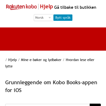
Hjelp
Gå tilbake til butikken
Language Selection
Language Selection
Bytt språk
/
Hjelp
/
Mine e-bøker og lydbøker
/
Hvordan lese eller
lytte
Grunnleggende om Kobo Books-appen
for iOS