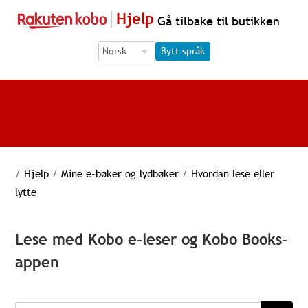
Hjelp
Gå tilbake til butikken
Language Selection
Language Selection
Bytt språk
/
Hjelp
/
Mine e-bøker og lydbøker
/
Hvordan lese eller
lytte
Lese med Kobo e-leser og Kobo Books-
appen