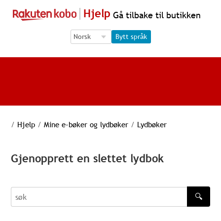
Hjelp
Gå tilbake til butikken
Language Selection
Language Selection
Bytt språk
/
Hjelp
/
Mine e-bøker og lydbøker
/
Lydbøker
Gjenopprett en slettet lydbok
🔍
søk