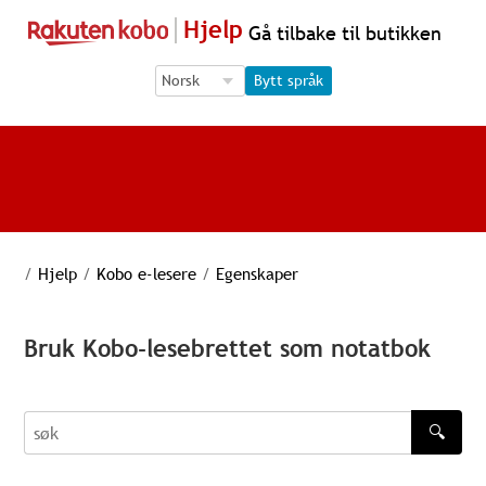
Hjelp
Gå tilbake til butikken
Language Selection
Language Selection
Bytt språk
/
Hjelp
/
Kobo e-lesere
/
Egenskaper
Bruk Kobo-lesebrettet som notatbok
🔍
søk