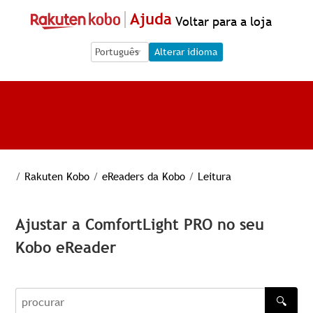
Ajuda
Voltar para a loja
Language Selection
Language Selection
Alterar idioma
/
Rakuten Kobo
/
eReaders da Kobo
/
Leitura
Ajustar a ComfortLight PRO no seu
Kobo eReader
🔍
procurar