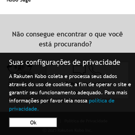
Não consegue encontrar o que você
está procurando?
Suas configurações de privacidade
A Rakuten Kobo coleta e processa seus dados
Entre em contato
através do uso de cookies, a fim de operar o site e
conosco
garantir seu funcionamento adequado. Para mais
informações por favor leia nossa
política de
privacidade.
Condições de uso
Política de Privacidade
Ok
ⓒ 2025 Rakuten Kobo Inc.