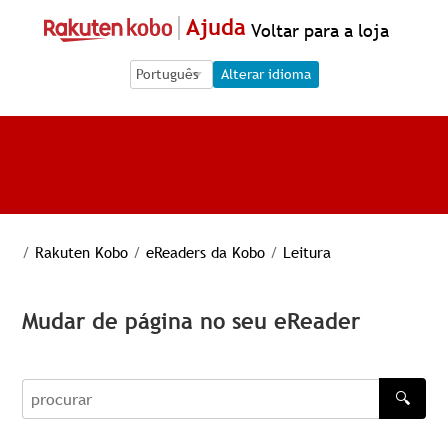
Ajuda
Voltar para a loja
Language Selection
Language Selection
Alterar idioma
/
Rakuten Kobo
/
eReaders da Kobo
/
Leitura
Mudar de página no seu eReader
🔍
procurar