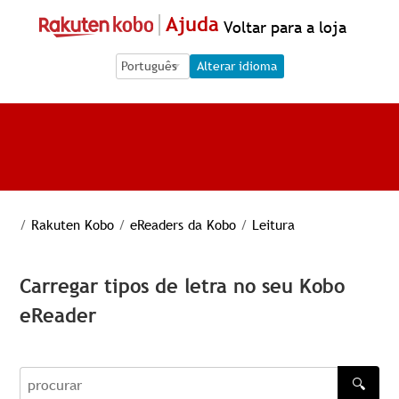
Ajuda
Voltar para a loja
Language Selection
Language Selection
Alterar idioma
/
Rakuten Kobo
/
eReaders da Kobo
/
Leitura
Carregar tipos de letra no seu Kobo
eReader
🔍
procurar