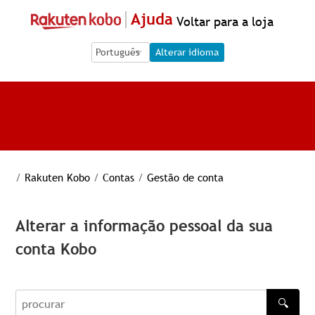
Ajuda
Voltar para a loja
Language Selection
Language Selection
Alterar idioma
/
Rakuten Kobo
/
Contas
/
Gestão de conta
Alterar a informação pessoal da sua
conta Kobo
🔍
procurar