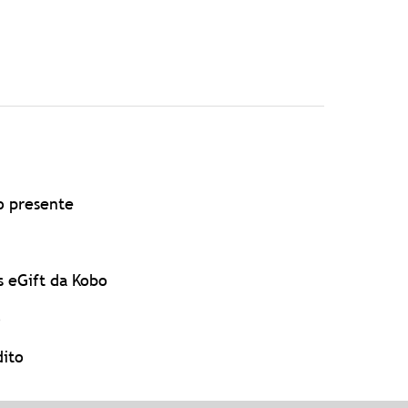
o presente
s eGift da Kobo
o
dito