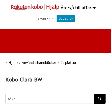
Hjälp
Återgå till affären
Language Selection
Language Selection
Byt språk
/
Hjälp
/
Användarhandböcker
/
läsplattor
Kobo Clara BW
🔍
söka