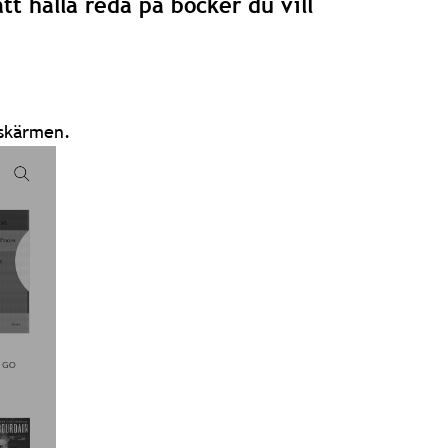
att hålla reda på böcker du vill
 skärmen.