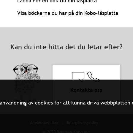
Ladda ner en bok till din läsplatta
Visa böckerna du har på din Kobo-läsplatta
Kan du inte hitta det du letar efter?
Kontakta oss
användning av cookies för att kunna driva webbplatsen oc
Användarvillkor
Integritetspolicy
ⓒ 2025 Rakuten Kobo Inc.