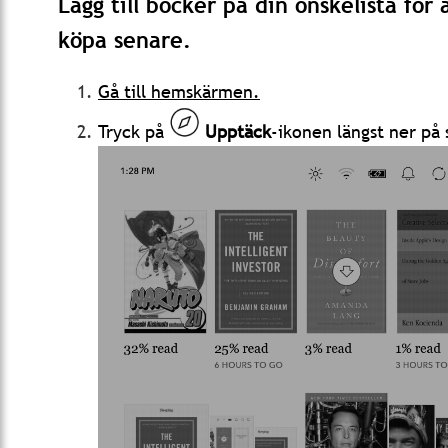
Lägg till böcker på din önskelista för 
köpa senare.
Gå till hemskärmen.
Tryck på
Upptäck
-ikonen längst ner på