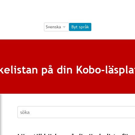
Language Selection
Language Selection
Byt språk
skelistan på din Kobo-läspla
söka