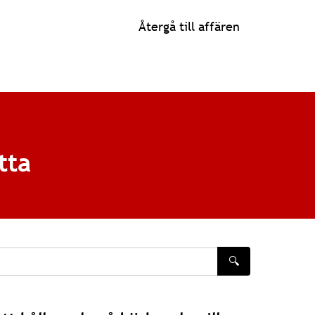
Återgå till affären
tta
🔍