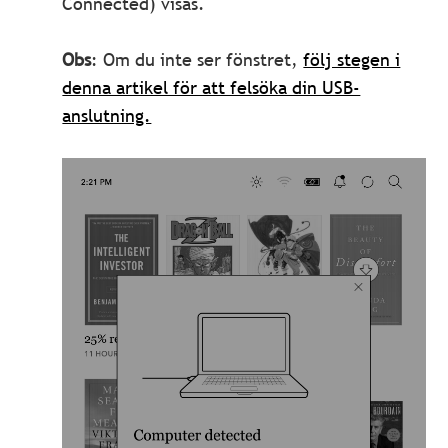
Connected) visas.
Obs
: Om du inte ser fönstret,
följ stegen i
denna artikel för att felsöka din USB-
anslutning.