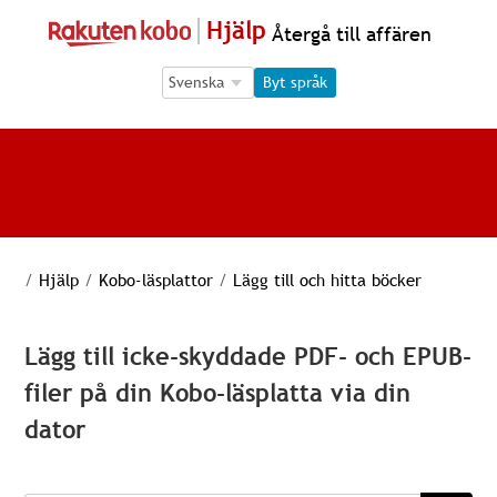
Hjälp
Återgå till affären
Language Selection
Language Selection
Byt språk
/
Hjälp
/
Kobo-läsplattor
/
Lägg till och hitta böcker
Lägg till icke-skyddade PDF- och EPUB-
filer på din Kobo-läsplatta via din
dator