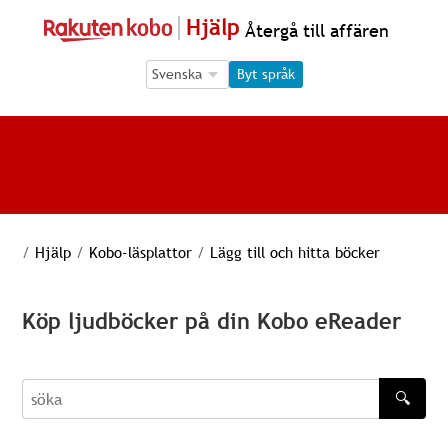
Hjälp
Återgå till affären
Language Selection
Language Selection
Byt språk
/
Hjälp
/
Kobo-läsplattor
/
Lägg till och hitta böcker
Köp ljudböcker på din Kobo eReader
🔍
söka