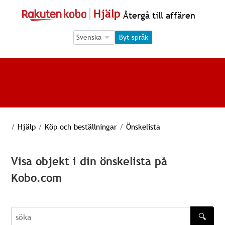
Hjälp
Återgå till affären
Language Selection
Language Selection
Byt språk
/
Hjälp
/
Köp och beställningar
/
Önskelista
Visa objekt i din önskelista på
Kobo.com
🔍
söka