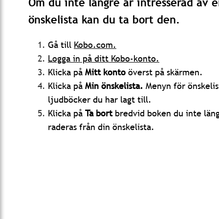
Om du inte längre är intresserad av e
önskelista kan du ta bort den.
Gå till
Kobo.com.
Logga in på ditt Kobo-konto.
Klicka på
Mitt konto
överst på skärmen.
Klicka på
Min önskelista.
Menyn för önskelis
ljudböcker du har lagt till.
Klicka på
Ta bort
bredvid boken du inte läng
raderas från din önskelista.