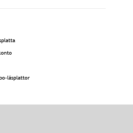
splatta
-konto
bo-läsplattor