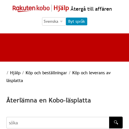
Hjälp
Återgå till affären
Language Selection
Language Selection
Byt språk
/
Hjälp
/
Köp och beställningar
/
Köp och leverans av
läsplatta
Återlämna en Kobo-läsplatta
🔍
söka