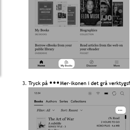
Tryck på
Mer-ikonen i det grå verktygsf