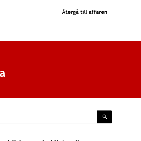
Återgå till affären
ta
🔍