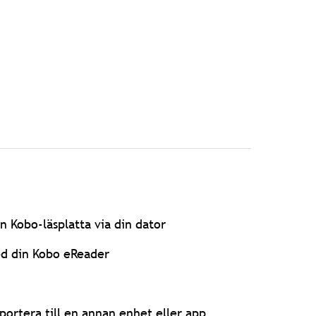
n Kobo-läsplatta via din dator
ed din Kobo eReader
portera till en annan enhet eller app