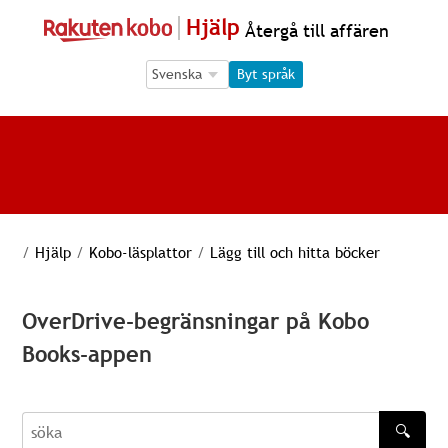
Hjälp
Återgå till affären
Language Selection
Language Selection
Byt språk
/
Hjälp
/
Kobo-läsplattor
/
Lägg till och hitta böcker
OverDrive-begränsningar på Kobo
Books-appen
🔍
söka