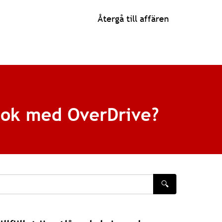
Återgå till affären
 bok med OverDrive?
🔍