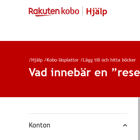
Hjälp
/
Hjälp
/
Kobo-läsplattor
/
Lägg till och hitta böcker
Vad innebär en ”rese
Konton