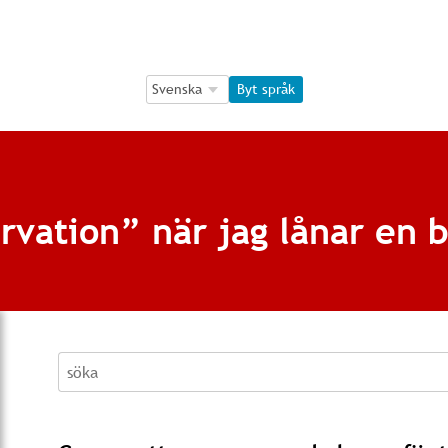
Language Selection
Language Selection
Byt språk
rvation” när jag lånar en
söka